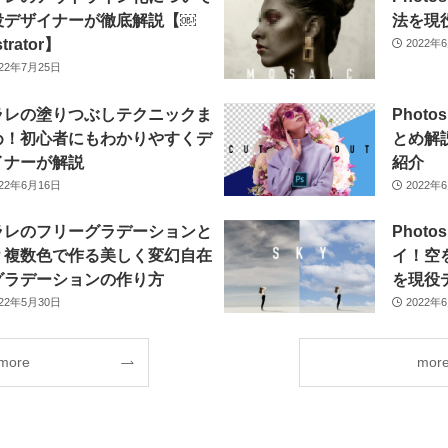
役デザイナーが徹底解説【￼
法を現
ustrator】
2022年
022年7月25日
ラレの塗りつぶしテクニックま
Phot
め！初心者にもわかりやすくデ
とめ解
イナーが解説
紹介
022年6月16日
2022年
ラレのフリーグラデーションと
Phot
？複数色で作る美しく変幻自在
イ！空
グラデーションの作り方
を現役
022年5月30日
2022年
more
mor