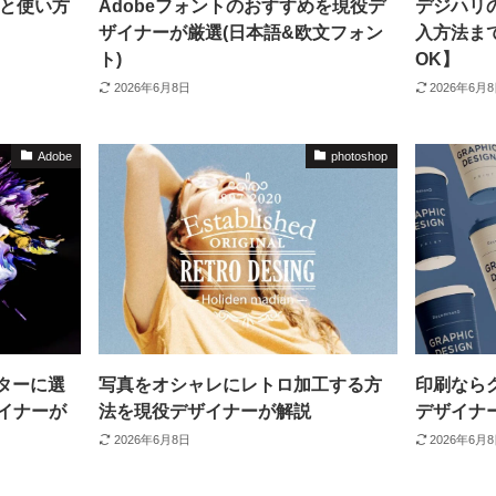
法と使い方
Adobeフォントのおすすめを現役デ
デジハリの
ザイナーが厳選(日本語&欧文フォン
入方法ま
ト)
OK】
2026年6月8日
2026年6月
Adobe
photoshop
イターに選
写真をオシャレにレトロ加工する方
印刷なら
イナーが
法を現役デザイナーが解説
デザイナ
2026年6月8日
2026年6月