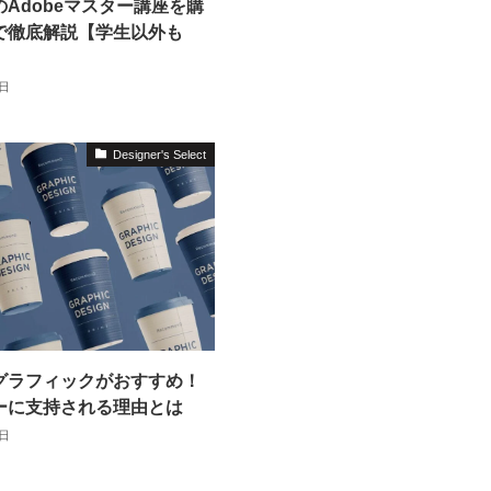
Adobeマスター講座を購
で徹底解説【学生以外も
8日
Designer's Select
グラフィックがおすすめ！
ーに支持される理由とは
8日