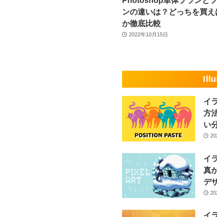
Photoshop単体プランと
ンの違いは？どっちを買え
か徹底比較
2022年10月15日
Ill
イ
方
い
2
イ
真
デ
2
イ