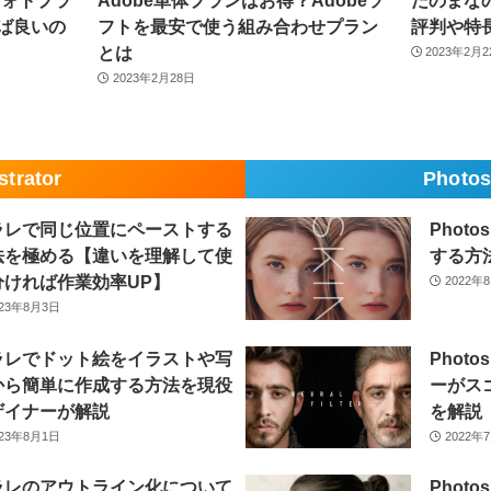
フォトプラ
Adobe単体プランはお得？Adobeソ
たのまなの
ば良いの
フトを最安で使う組み合わせプラン
評判や特
とは
2023年2月
2023年2月28日
ustrator
Photo
ラレで同じ位置にペーストする
Phot
法を極める【違いを理解して使
する方
分ければ作業効率UP】
2022年
023年8月3日
ラレでドット絵をイラストや写
Phot
から簡単に作成する方法を現役
ーがス
ザイナーが解説
を解説
023年8月1日
2022年
ラレのアウトライン化について
Phot