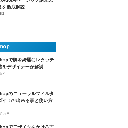
Adobeベーシック講座の
長を徹底解説
22日
shop
oshopで肌を綺麗にレタッチ
法をデザイナーが解説
8月7日
oshopのニューラルフィルタ
ゴイ！￼出来る事と使い方
7月24日
oshopでモザイクをかける方