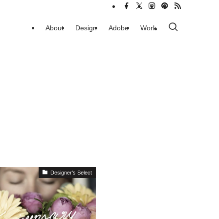
About
Design
Adobe
Work
Designer's Select