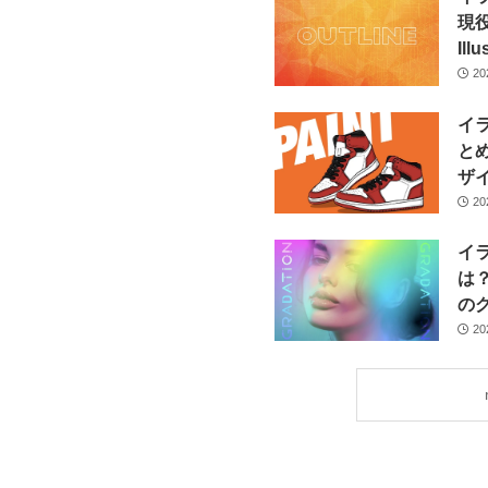
現
Ill
2
イ
と
ザ
2
イ
は
の
2