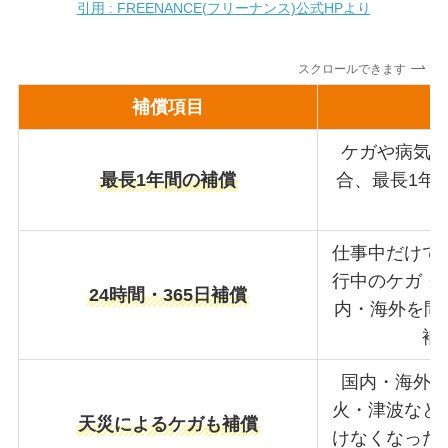
引用 : FREENANCE(フリーナンス)公式HPより
スクロールできます
補償項目
ケガや病気
最長1年間の補償
合、最長1年
仕事中だけで
行中のケガ・
24時間・365日補償
内・海外を問わ
補
国内・海外
火・津波など
天災によるケガも補償
けなくなった