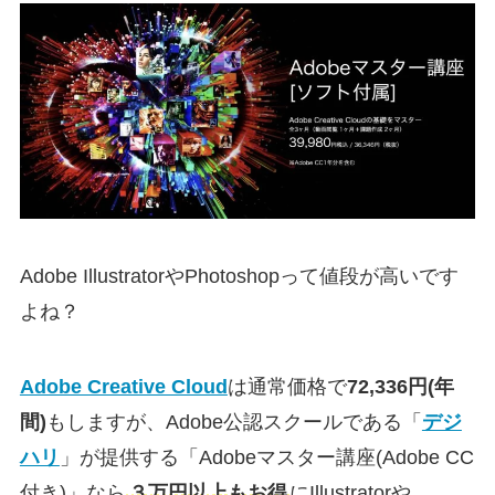
Adobe IllustratorやPhotoshopって値段が高いです
よね？
Adobe Creative Cloud
は通常価格で
72,336円(年
間)
もしますが、Adobe公認スクールである「
デジ
ハリ
」が提供する「Adobeマスター講座(Adobe CC
付き)」なら
３万円以上もお得
にIllustratorや