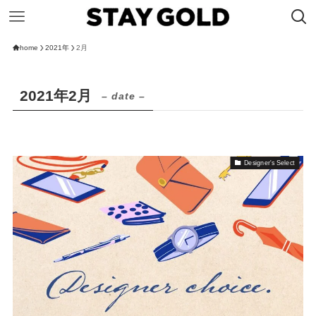
home
2021年
2月
2021年2月
– date –
Designer's Select